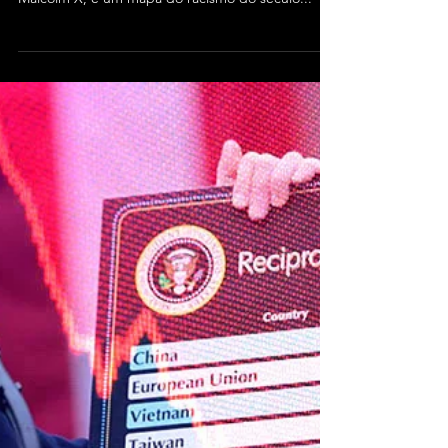
Lições difíceis para a
esquerda a partir da vida e
da morte de Malcolm X - el-
Hajj Malik el-Shabazz
Malcolm X A vida pessoal e política de el-Hajj Malik
el-Shabazz, conhecido mundialmente como
Malcolm X, é um mapa do racismo do século...