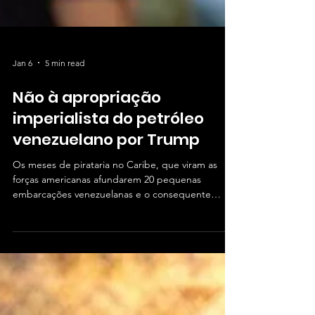
Jan 6
5 min read
Não à apropriação
imperialista do petróleo
venezuelano por Trump
Os meses de pirataria no Caribe, que viram as
forças americanas afundarem 20 pequenas
embarcações venezuelanas e o consequente
assassinato de dezenas de tripulantes, bem como
a perseguição e apreensão de petroleiros,
provaram nas últimas 48 horas ser apenas um
prelúdio para uma tentativa criminosa do governo
Trump de alcançar uma mudança de regime.