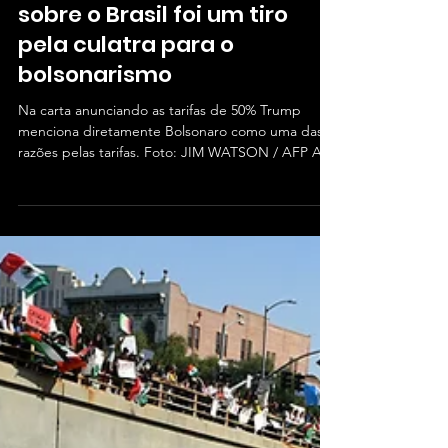
Aug 3, 2025
5 min read
A tarifa de 50% de Trump
sobre o Brasil foi um tiro
pela culatra para o
bolsonarismo
Na carta anunciando as tarifas de 50% Trump
menciona diretamente Bolsonaro como uma das
razões pelas tarifas. Foto: JIM WATSON / AFP A...