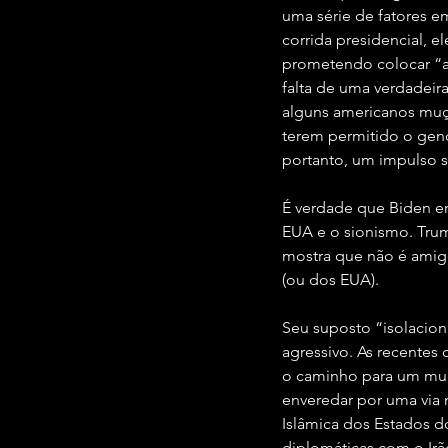
uma série de fatores e
corrida presidencial, e
prometendo colocar “a 
falta de uma verdadeir
alguns americanos muç
terem permitido o gen
portanto, um impulso si
É verdade que Biden er
EUA e o sionismo. Trum
mostra que não é amigo
(ou dos EUA).
Seu suposto “isolacio
agressivo. As recentes
o caminho para um mun
enveredar por uma via ma
Islâmica dos Estados d
diplomáticas com o Irã