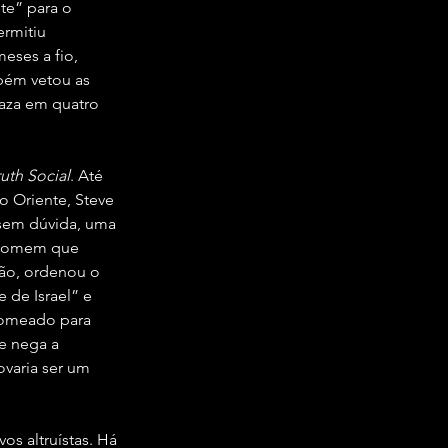
te” para o 
rmitiu 
ses a fio, 
bém vetou as 
aza em quatro 
ruth Social
. Até 
 Oriente, Steve 
sem dúvida, uma 
 homem que 
ão, ordenou o 
de Israel” e 
nomeado para 
e nega a 
ovaria ser um 
s altruístas. Há 