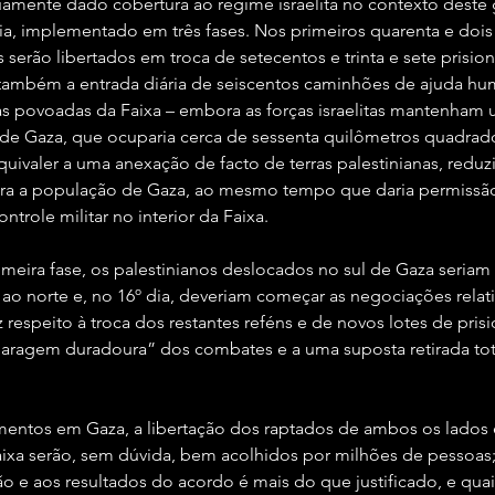
amente dado cobertura ao regime israelita no contexto deste
ia, implementado em três fases. Nos primeiros quarenta e dois 
ns serão libertados em troca de setecentos e trinta e sete prision
a também a entrada diária de seiscentos caminhões de ajuda hu
reas povoadas da Faixa – embora as forças israelitas mantenha
de Gaza, que ocuparia cerca de sessenta quilômetros quadrado
uivaler a uma anexação de facto de terras palestinianas, reduz
ra a população de Gaza, ao mesmo tempo que daria permissão 
ntrole militar no interior da Faixa.
imeira fase, os palestinianos deslocados no sul de Gaza seria
 ao norte e, no 16º dia, deveriam começar as negociações relat
 respeito à troca dos restantes reféns e de novos lotes de prisi
paragem duradoura” dos combates e a uma suposta retirada tota
ntos em Gaza, a libertação dos raptados de ambos os lados 
aixa serão, sem dúvida, bem acolhidos por milhões de pessoas;
 e aos resultados do acordo é mais do que justificado, e quai