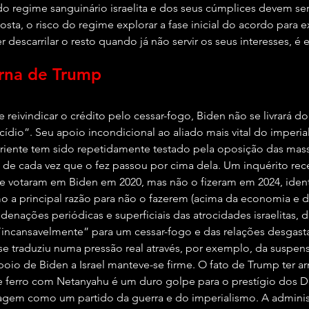
do regime sanguinário israelita e dos seus cúmplices devem ser
osta, o risco do regime explorar a fase inicial do acordo para ex
r descarrilar o resto quando já não servir os seus interesses, é 
erna de Trump
e reivindicar o crédito pelo cessar-fogo, Biden não se livrará do
ídio”. Seu apoio incondicional ao aliado mais vital do imperia
iente tem sido repetidamente testado pela oposição das mass
as de cada vez que o fez passou por cima dela. Um inquérito re
 votaram em Biden em 2020, mas não o fizeram em 2024, ident
a principal razão para não o fazerem (acima da economia e d
enações periódicas e superficiais das atrocidades israelitas, 
r “incansavelmente” para um cessar-fogo e das relações desgas
se traduziu numa pressão real através, por exemplo, da suspen
 apoio de Biden a Israel manteve-se firme. O fato de Trump ter a
e ferro com Netanyahu é um duro golpe para o prestígio dos D
agem como um partido da guerra e do imperialismo. A adminis