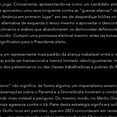
m jogo. Cinicamente, apresentando-se como um candidato anti
le aproveitou uma raiva incipiente contra as “guerras eternas” d
América em primeiro lugar” em vez de desperdiçar biliões no 
a alternativa de esquerda o levou mesmo a aproveitar o desco
ulmanos e árabes que abandonaram os democratas defensores
ocídio. Cumprir uma promessa eleitoral mesmo antes da tomad
gnificativo para o Presidente eleito.
a um representante mais padrão da aliança inabalável entre o 
p pode ser transacional e menos limitado ideologicamente, ma
 dos palestinianos ou das classes trabalhadoras e pobres do 
nismo” não significa, de forma alguma, um imperialismo ameri
 observações sobre o Panamá e a Gronelândia mostram o contrá
do mais instável e perigoso. Do mesmo modo, no Médio Orien
is agressiva contra o Irã. Parte desta estratégia significará iso
o Golfo ricos em petróleo, que em 2023 concordaram em restau
o – uma aproximação política patrocinada pela China que desafi