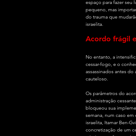
espaço para fazer seu 
pequeno, mas important
do trauma que mudarão
israelita.
Acordo frágil 
No entanto, a intensif
cessar-fogo, e o conhe
assassinados antes do 
cauteloso.
Os parâmetros do acord
administração cessant
bloqueou sua implement
semana, num caso em qu
israelita, Itamar Ben-Gv
concretização de um c