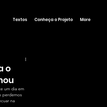
Textos
Conheça o Projeto
More
a o
inou
nte um dia em 
ão perdemos 
ecuar na 