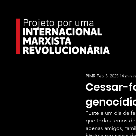
PIMR
Feb 3, 2025
14 min r
Cessar-fo
genocídi
“Este é um dia de fe
que todos temos de
apenas amigos, famil
história por causa da