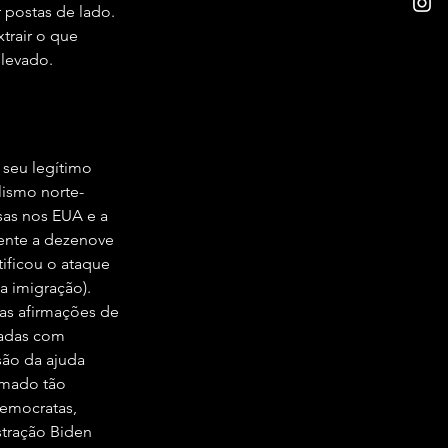
 postas de lado. 
trair o que 
elevado.
 seu legítimo 
lismo norte-
as nos EUA e a 
cente a dezenove 
ificou o ataque 
a imigração).
das afirmações de 
tadas com 
são da ajuda 
rmado tão 
emocratas, 
tração Biden 