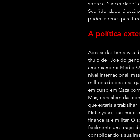
sobre a “sinceridade” 
Sua fidelidade já está p
puder, apenas para faze
A política ext
Apesar das tentativas d
título de “Joe do genoc
americano no Médio Or
nível internacional, m
milhões de pessoas que
em curso em Gaza como 
Mas, para além das cond
que estaria a trabalha
Netanyahu, isso nunca 
financeira e militar. O
facilmente um braço d
consolidando a sua im