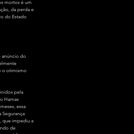
 os mortos é um 
ção, da perda e 
io do Estado 
o anúncio do 
elmente 
e o otimismo 
inidos pela 
 o Hamas 
 meses, essa 
a Segurança 
ta, que impediu a 
ando de 