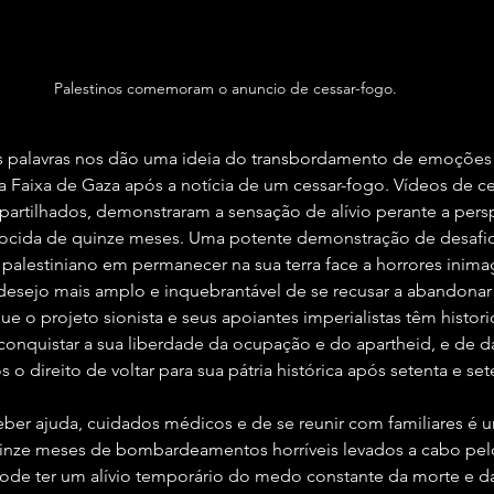
Palestinos comemoram o anuncio de cessar-fogo.
as palavras nos dão uma ideia do transbordamento de emoções
a Faixa de Gaza após a notícia de um cessar-fogo. Vídeos de c
partilhados, demonstraram a sensação de alívio perante a pers
nocida de quinze meses. Uma potente demonstração de desafio
alestiniano em permanecer na sua terra face a horrores inimag
esejo mais amplo e inquebrantável de se recusar a abandonar 
ue o projeto sionista e seus apoiantes imperialistas têm histor
 conquistar a sua liberdade da ocupação e do apartheid, e de d
 o direito de voltar para sua pátria histórica após setenta e set
eber ajuda, cuidados médicos e de se reunir com familiares é
nze meses de bombardeamentos horríveis levados a cabo pelo E
de ter um alívio temporário do medo constante da morte e da 