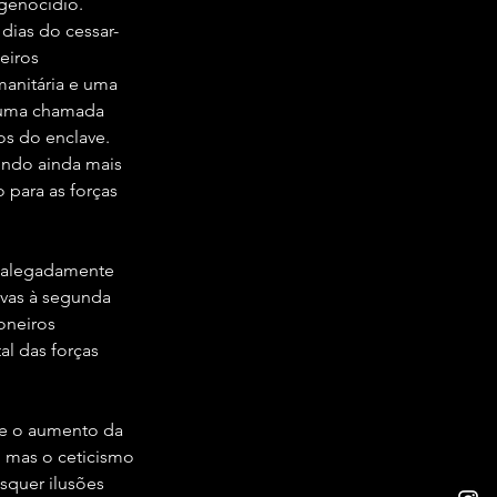
 genocídio.
dias do cessar-
eiros 
manitária e uma 
m uma chamada 
s do enclave. 
indo ainda mais 
para as forças 
m alegadamente 
ivas à segunda 
oneiros 
l das forças 
e o aumento da 
 mas o ceticismo 
squer ilusões 