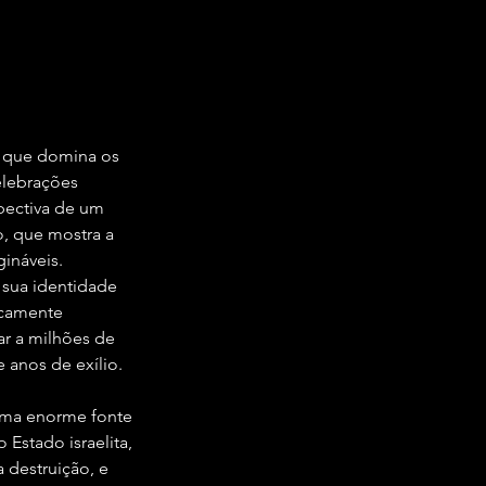
 que domina os 
elebrações 
pectiva de um 
, que mostra a 
ináveis. 
sua identidade 
icamente 
ar a milhões de 
e anos de exílio.
 uma enorme fonte 
stado israelita, 
destruição, e 