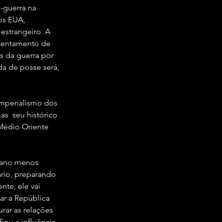
-guerra na 
os EUA, 
estrangeiro. A 
ntentamento de 
 da guerra por 
a de posse será, 
imperialismo dos 
s  seu histórico 
Médio Oriente 
cano menos 
rio, preparando 
te, ele vai 
lar a República 
rar as relações 
ou a influência 