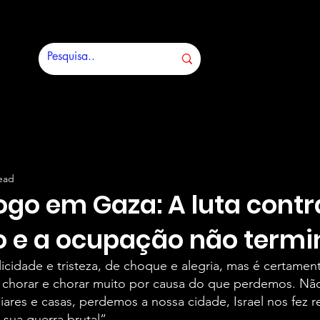
ead
go em Gaza: A luta contr
o e a ocupação não term
licidade e tristeza, de choque e alegria, mas é certame
 chorar e chorar muito por causa do que perdemos. N
iares e casas, perdemos a nossa cidade, Israel nos fez r
 sua guerra brutal” 