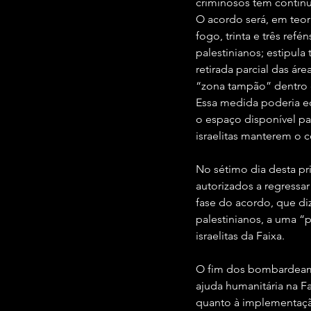
criminosos têm continu
O acordo será, em teor
fogo, trinta e três refé
palestinianos; estipul
retirada parcial das á
“zona tampão” dentro 
Essa medida poderia eq
o espaço disponível pa
israelitas manterem o co
No sétimo dia desta pr
autorizados a regressar
fase do acordo, que diz
palestinianos, a uma “
israelitas da Faixa.
O fim dos bombardeame
ajuda humanitária na F
quanto à implementação