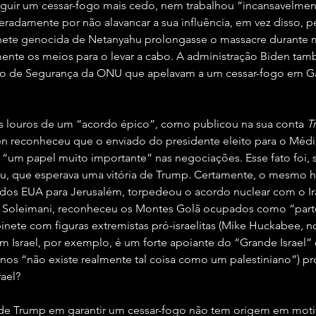
guir um cessar-fogo mais cedo, nem trabalhou “incansavelmen
radamente por não alavancar a sua influência, em vez disso, pe
nete genocida de Netanyahu prolongasse o massacre durante me
nte os meios para o levar a cabo. A administração Biden tam
o de Segurança da ONU que apelavam a um cessar-fogo em G
s louros de um “acordo épico”, como publicou na sua conta 
T
n reconheceu que o enviado do presidente eleito para o Médio
“um papel muito importante” nas negociações. Esse fato foi, 
hu, que esperava uma vitória de Trump. Certamente, o mesmo
 dos EUA para Jerusalém, torpedeou o acordo nuclear com o Ir
 Soleimani, reconheceu os Montes Golã ocupados como “parte 
nete com figuras extremistas pró-israelitas (Mike Huckabee, 
Israel, por exemplo, é um forte apoiante do “Grande Israel” 
anos “não existe realmente tal coisa como um palestiniano”) pr
rael?
 de Trump em garantir um cessar-fogo não tem origem em motivo