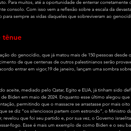
luto. Para muitos, até a oportunidade de enterrar corretamente
e consolo. Com isso vem a reflexão sobre a escala da devasta
 para sempre as vidas daqueles que sobreviveram ao genocíd
e tênue
icação do genocídio, que já matou mais de 150 pessoas desde 
cimento de que centenas de outros palestinianos serão provav
acordo entrar em vigor,19 de janeiro, lançam uma sombra sobr
o aceite, mediado pelo Qatar, Egito e EUA, já tinham sido def
e de Biden em maio de 2024. Enquanto esse último alegou que
ação, permitindo que o massacre se arrastasse por mais oito
e se diz “os silenciosos partem com estrondo”, o Ministro d
ir, revelou que foi seu partido e, por sua vez, o Governo israeli
essar-fogo. Esse é mais um exemplo de como Biden e o seu b